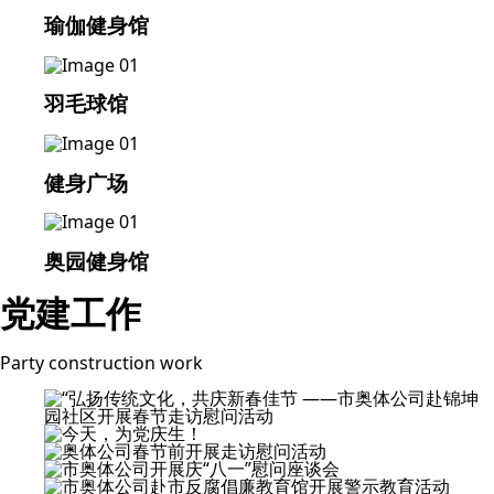
瑜伽健身馆
羽毛球馆
健身广场
奥园健身馆
党建工作
Party construction work