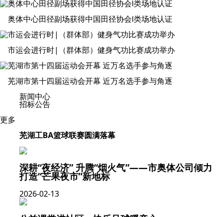
奥体中心田径副场获得中国田径协会Ⅰ类场地认证
市运会进行时|（群体部）健身气功比赛成功举办
芜湖市第十四届运动会开幕 近万名选手参与角逐
新闻中心
招标公告
更多
芜湖工BA篮球联赛圆满落幕
深耕“夜经济” 升腾“烟火气”——市奥体公司倾力
打造“芒果夜市”新地标
2026-02-13