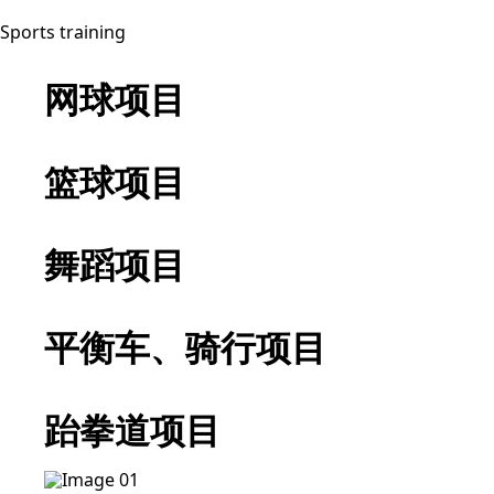
Sports training
网球项目
篮球项目
舞蹈项目
平衡车、骑行项目
跆拳道项目