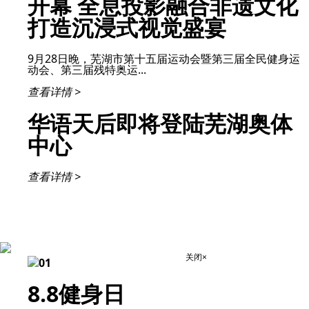
开幕 全息投影融合非遗文化
打造沉浸式视觉盛宴
9月28日晚，芜湖市第十五届运动会暨第三届全民健身运
动会、第三届残特奥运...
查看详情 >
华语天后即将登陆芜湖奥体
中心
查看详情 >
全民健身
National fitness
关闭×
01
8.8健身日