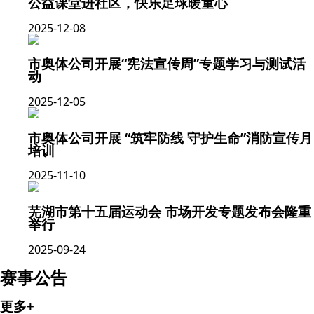
公益课堂进社区，快乐足球暖童心
2025-12-08
市奥体公司开展“宪法宣传周”专题学习与测试活
动
2025-12-05
市奥体公司开展 “筑牢防线 守护生命”消防宣传月
培训
2025-11-10
芜湖市第十五届运动会 市场开发专题发布会隆重
举行
2025-09-24
赛事公告
更多+