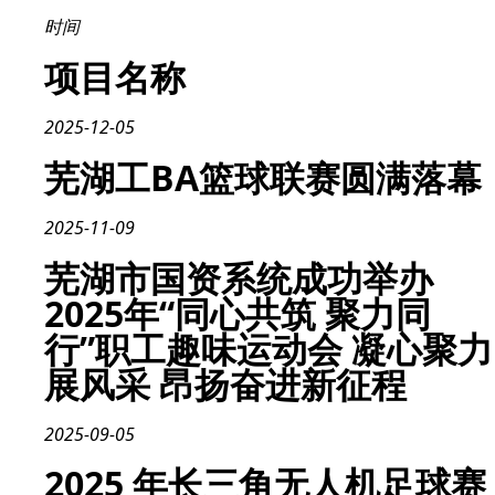
时间
项目名称
2025-12-05
芜湖工BA篮球联赛圆满落幕
2025-11-09
芜湖市国资系统成功举办
2025年“同心共筑 聚力同
行”职工趣味运动会 凝心聚力
展风采 昂扬奋进新征程
2025-09-05
2025 年长三角无人机足球赛