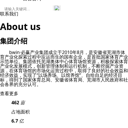
联系我们
About us
集团介绍
bwin·必赢产业集团成立于2010年8月，是安徽省芜湖市体
育产业化探索过程中应运而生的国有企业，是首批国家体育产业
示范单位。集团依托芜湖奥体中心体育场馆资源，积极探索体育
产业化发展模式，创新管理体制和运行机制，不断挖掘产业资
源，在体育场馆的市场化运营过程中，取得了良好的社会效益和
经济效益，实现了“以场养场、以馆养馆”、自给自足的经济目
标，得到了国家体育总局、安徽省体育局、芜湖市人民政府和社
会各界的充分认可。
查看更多
462
亩
占地面积
6.7
亿