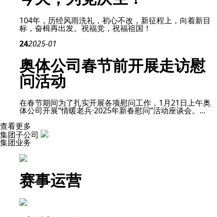
104年，历经风雨洗礼，初心不改，新征程上，向着新目
标，奋楫再出发。祝福党，祝福祖国！
24
2025-01
奥体公司春节前开展走访慰
问活动
在春节期间为了扎实开展各项慰问工作，1月21日上午奥
体公司开展“情暖老兵·2025年新春慰问”活动座谈会。...
查看更多
集团子公司
集团业务
赛事运营