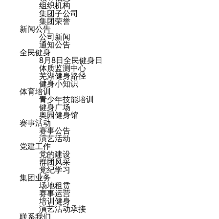
组织机构
集团子公司
集团荣誉
新闻公告
公司新闻
通知公告
全民健身
8月8日全民健身日
体质监测中心
芜湖健身路径
健身小知识
体育培训
青少年技能培训
健身广场
奥园健身馆
赛事活动
赛事公告
演艺活动
党建工作
党的建设
群团风采
党纪学习
集团业务
场地租赁
赛事运营
培训健身
演艺活动承接
联系我们