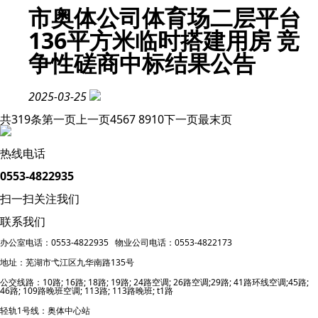
市奥体公司体育场二层平台
136平方米临时搭建用房 竞
争性磋商中标结果公告
2025-03-25
共319条
第一页
上一页
4
5
6
7
8
9
10
下一页
最末页
热线电话
0553-4822935
扫一扫关注我们
联系我们
办公室电话：0553-4822935 物业公司电话：0553-4822173
地址：芜湖市弋江区九华南路135号
公交线路：10路; 16路; 18路; 19路; 24路空调; 26路空调;29路; 41路环线空调;45路;
46路; 109路晚班空调; 113路; 113路晚班; t1路
轻轨1号线：奥体中心站