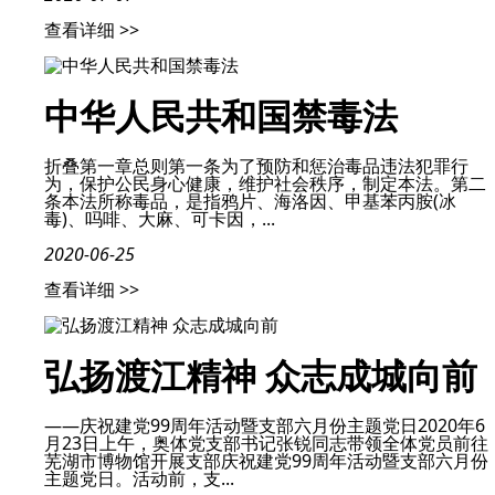
查看详细 >>
中华人民共和国禁毒法
折叠第一章总则第一条为了预防和惩治毒品违法犯罪行
为，保护公民身心健康，维护社会秩序，制定本法。第二
条本法所称毒品，是指鸦片、海洛因、甲基苯丙胺(冰
毒)、吗啡、大麻、可卡因，...
2020-06-25
查看详细 >>
弘扬渡江精神 众志成城向前
——庆祝建党99周年活动暨支部六月份主题党日2020年6
月23日上午，奥体党支部书记张锐同志带领全体党员前往
芜湖市博物馆开展支部庆祝建党99周年活动暨支部六月份
主题党日。活动前，支...