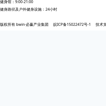
健身馆：9:00-21:00
健身路径及户外健身设施：24小时
版权所有 bwin·必赢产业集团
皖ICP备15022472号-1
技术支持