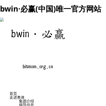
bwin·必赢(中国)唯一官方网站
首页
走进奥体
集团介绍
领导信息