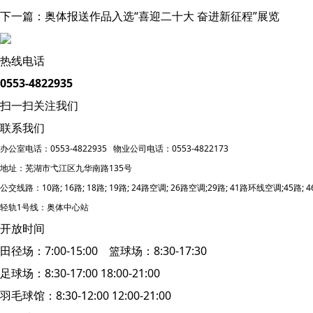
下一篇：奥体报送作品入选“喜迎二十大 奋进新征程”展览
热线电话
0553-4822935
扫一扫关注我们
联系我们
办公室电话：0553-4822935 物业公司电话：0553-4822173
地址：芜湖市弋江区九华南路135号
公交线路：10路; 16路; 18路; 19路; 24路空调; 26路空调;29路; 41路环线空调;45路; 4
轻轨1号线：奥体中心站
开放时间
田径场：7:00-15:00 篮球场：8:30-17:30
足球场：8:30-17:00 18:00-21:00
羽毛球馆：8:30-12:00 12:00-21:00