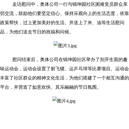
走访慰问中，奥体公司一行与锦坤园社区困难党员群众亲
切交流，鼓励他们要坚定信心、保持乐观向上的生活态度，依靠
政策帮扶，过上更加美好的生活。并送上了米、油等生活慰问
品，为他们送去节日的祝福和问候。
慰问结束后，奥体公司在锦坤园社区举办了别开生面的趣
味运动会，运动会设置了射飞镖、运乒乓球等比赛项目。运动会
丰富了社区群众的精神文化生活，为他们搭建了一个相互沟通的
平台，并营造了如意欢快、其乐融融的节日氛围。