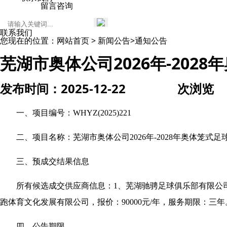
留言咨询
联系我们
您现在的位置：​​​​
网站首页
>
新闻公告
>
通知公告
芜湖市奥体公司2026年-20
发布时间：2025-12-22
次浏览
一、项目编号：
WHYZ(2025)221
二、项目名称：芜湖市奥体公司
2026年-2028年奥体笼
三、预成交结果信息
所有候选成交供应商信息：
1、芜湖驰骋足球俱乐部有限公司
跑体育文化发展有限公司，报价：90000元/年，服务期限：三年
四、公告期限