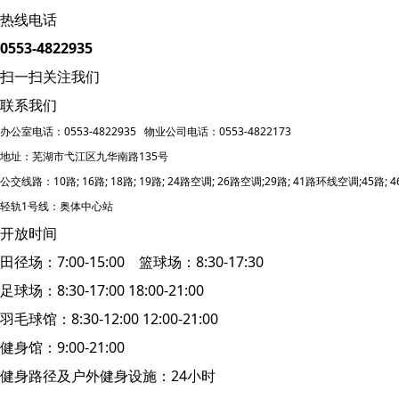
热线电话
0553-4822935
扫一扫关注我们
联系我们
办公室电话：0553-4822935 物业公司电话：0553-4822173
地址：芜湖市弋江区九华南路135号
公交线路：10路; 16路; 18路; 19路; 24路空调; 26路空调;29路; 41路环线空调;45路; 4
轻轨1号线：奥体中心站
开放时间
田径场：7:00-15:00 篮球场：8:30-17:30
足球场：8:30-17:00 18:00-21:00
羽毛球馆：8:30-12:00 12:00-21:00
健身馆：9:00-21:00
健身路径及户外健身设施：24小时