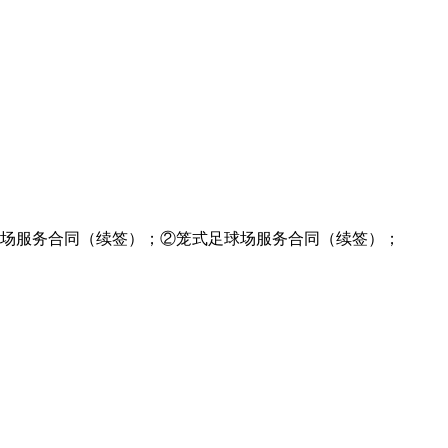
场服务合同（续签）；
②
笼式足球场服务合同（续签）；