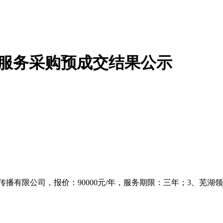
营服务采购预成交结果公示
传播有限公司，
报价：
90000元/年，服务期限：三年；3、芜湖领