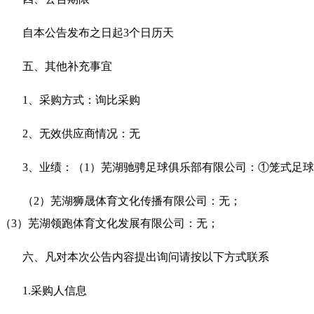
自本公告发布之日起
3个日历天
五、其他补充事宜
1、采购方式：询比采购
2、无效供应商情况：无
3、业绩：（1）芜湖驰骋足球俱乐部有限公司：
①
笼式足球
（
2）芜湖狮晟体育文化传播有限公司：无；
（
3）芜湖领跑体育文化发展有限公司：无；
六、凡对本次公告内容提出询问请按以下方式联系
1.采购人信息