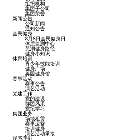
组织机构
集团子公司
集团荣誉
新闻公告
公司新闻
通知公告
全民健身
8月8日全民健身日
体质监测中心
芜湖健身路径
健身小知识
体育培训
青少年技能培训
健身广场
奥园健身馆
赛事活动
赛事公告
演艺活动
党建工作
党的建设
群团风采
党纪学习
集团业务
场地租赁
赛事运营
培训健身
演艺活动承接
联系我们