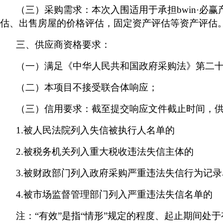
（三）
采购需求：
本次入围适用于承担
bwin·
估、出售房屋的价格评估，固定资产评估等资产评估
三、供应商资格要求：
（一）满足《中华人民共和国政府采购法》第二
（二）本项目不接受联合体响应；
（三）信用要求：截至提交响应文件截止时间，供
1.
被人民法院列入失信被执行人名单的
2.
被税务机关列入重大税收违法失信主体的
3.
被财政部门列入政府采购严重违法失信行为记录名
4.
被市场监督管理部门列入严重违法失信名单的
注：
“有效”是指“情形”规定的程度、起止期间处于