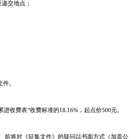
至递交地点；
。
进收费表”收费标准的18.16%，起点价500元。
）
前将对《征集文件》的疑问以书面方式
（
加盖公