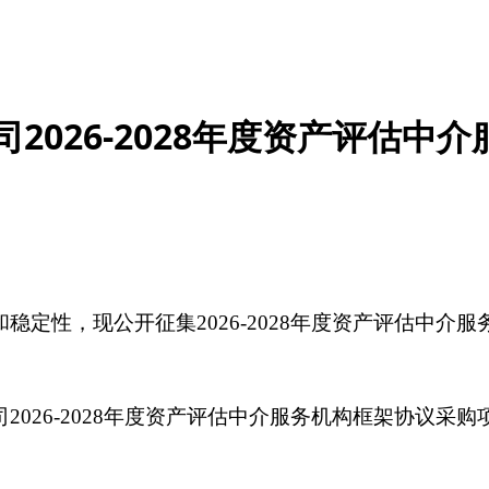
司2026-2028年度资产评估
稳定性，现公开征集
2026-2028年度资产评估中介服
司
2026-2028年度资产评估中介服务机构框架协议采购