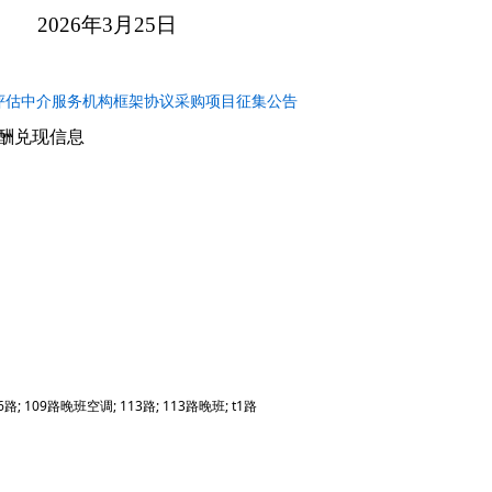
2026年3月25日
度资产评估中介服务机构框架协议采购项目征集公告
薪酬兑现信息
6路; 109路晚班空调; 113路; 113路晚班; t1路